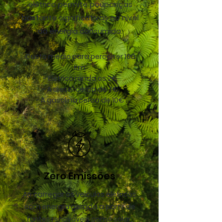
elétrico permite poupanças
bastante significativas ao nível
da energia consumida.
Custo médio para percorrer 100
Km:
- Elétrico ronda os 2€
- A diesel cerca de 7€
- A gasolina cerca de 10€
Zero Emissões
Ao carregar os veículos elétricos
com energia gerada a partir de
fontes renováveis como solar,