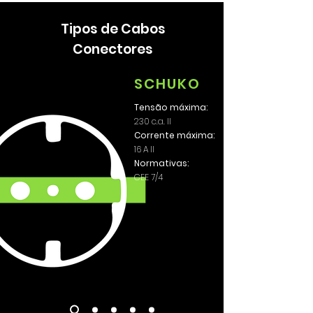
Tipos de Cabos
Conectores
SCHUKO
Tensão máxima:
230 c.a. II
Corrente máxima:
16 A II
Normativas:
CEE 7/4