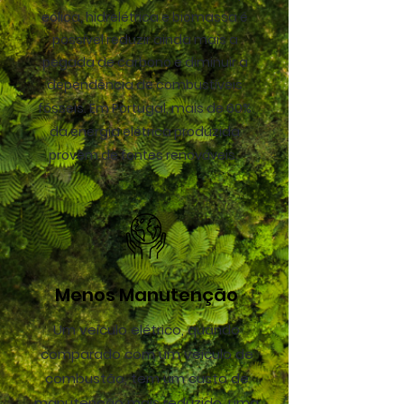
eólica, hidrelétrica e biomassa é
possível reduzir ainda mais a
pegada de carbono e diminuir a
dependência de combustíveis
fósseis. Em Portugal, m
ais de 60%
da energia elétrica produzida
provêm de fontes renováveis.
Menos Manutenção
Um veículo elétrico, quando
comparado com um veículo de
combustão, tem um custo de
manutenção mais reduzido, uma