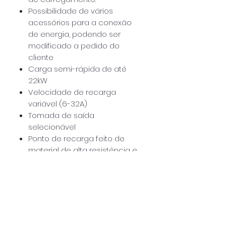
Possibilidade de vários
acessórios para a conexão
de energia, podendo ser
modificado a pedido do
cliente
Carga semi-rápida de até
22kW
Velocidade de recarga
variável (6-32A)
Tomada de saída
selecionável
Ponto de recarga feito de
material de alta resistência e
rigidez
Totalmente portátil
Dimensões pequenas
Fácil de transportar
Material com alta resistência
à abrasão