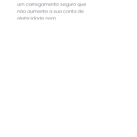
um carregamento seguro que
não aumente a sua conta de
eletricidade nem
sobrecarregue o seu sistema
elétrico.
Especificações Técnicas:
Características Principais:
Monofásico: 100A / EM112 / Carlo
Gavazzi
Trifásico: 65A / EM340 / Carlo
Gavazzi
legal
política de privacidade
política de devoluções
perguntas frequentes